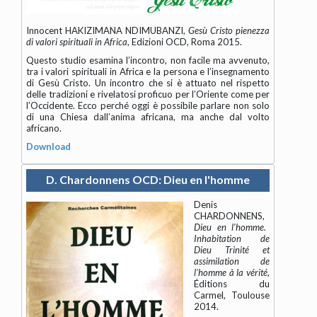
Innocent HAKIZIMANA NDIMUBANZI,
Gesù Cristo pienezza
di valori spirituali in Africa
, Edizioni OCD, Roma 2015.
Questo studio esamina l’incontro, non facile ma avvenuto,
tra i valori spirituali in Africa e la persona e l’insegnamento
di Gesù Cristo. Un incontro che si è attuato nel rispetto
delle tradizioni e rivelatosi proficuo per l’Oriente come per
l’Occidente. Ecco perché oggi è possibile parlare non solo
di una Chiesa dall’anima africana, ma anche dal volto
africano.
Download
D. Chardonnens OCD: Dieu en l'homme
Denis
CHARDONNENS,
Dieu en l'homme.
Inhabitation de
Dieu Trinité et
assimilation de
l'homme à la vérité
,
Éditions du
Carmel, Toulouse
2014.