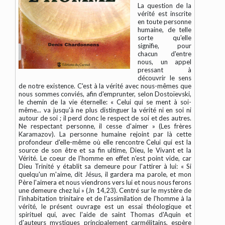
La question de la
vérité est inscrite
en toute personne
humaine, de telle
sorte qu'elle
signifie, pour
chacun d'entre
nous, un appel
pressant à
découvrir le sens
de notre existence. C'est à la vérité avec nous-mêmes que
nous sommes conviés, afin d'emprunter, selon Dostoïevski,
le chemin de la vie éternelle: « Celui qui se ment à soi-
même... va jusqu'à ne plus distinguer la vérité ni en soi ni
autour de soi ; il perd donc le respect de soi et des autres.
Ne respectant personne, il cesse d'aimer » (Les frères
Karamazov). La personne humaine rejoint par là cette
profondeur d'elle-même où elle rencontre Celui qui est la
source de son être et sa fin ultime, Dieu, le Vivant et la
Vérité. Le coeur de l'homme en effet n'est point vide, car
Dieu Trinité y établit sa demeure pour l'attirer à lui: « Si
quelqu'un m'aime, dit Jésus, il gardera ma parole, et mon
Père l'aimera et nous viendrons vers lui et nous nous ferons
une demeure chez lui » (Jn 14,23). Centré sur le mystère de
l'inhabitation trinitaire et de l'assimilation de l'homme à la
vérité, le présent ouvrage est un essai théologique et
spirituel qui, avec l'aide de saint Thomas d'Aquin et
d'auteurs mystiques principalement carmélitains, espère