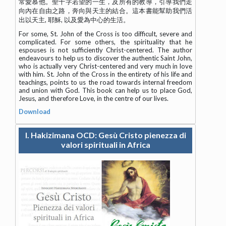
常愛慕他。聖十字若望的一生，及所有的教導，引導我們走
向內在自由之路，奔向與天主的結合。這本書能幫助我們活
出以天主, 耶穌, 以及愛為中心的生活。
For some, St. John of the Cross is too difficult, severe and
complicated. For some others, the spirituality that he
espouses is not sufficiently Christ-centered. The author
endeavours to help us to discover the authentic Saint John,
who is actually very Christ-centered and very much in love
with him. St. John of the Cross in the entirety of his life and
teachings, points to us the road towards internal freedom
and union with God. This book can help us to place God,
Jesus, and therefore Love, in the centre of our lives.
Download
I. Hakizimana OCD: Gesù Cristo pienezza di
valori spirituali in Africa