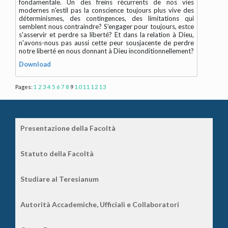
fondamentale. Un des freins récurrents de nos vies
modernes n'estil pas la conscience toujours plus vive des
déterminismes, des contingences, des limitations qui
semblent nous contraindre? S'engager pour toujours, estce
s'asservir et perdre sa liberté? Et dans la relation à Dieu,
n'avons-nous pas aussi cette peur sousjacente de perdre
notre liberté en nous donnant à Dieu inconditionnellement?
Download
Pages:
1
2
3
4
5
6
7
8
9
10
11
12
13
Presentazione della Facoltà
Statuto della Facoltà
Studiare al Teresianum
Autorità Accademiche, Ufficiali e Collaboratori