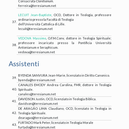
Consacrata
Claretianum
.
ferreira@teresianum.net
LECUIT Jean-Baptiste
, OCD, Dottore in Teologia, professore
ordinario presso la Facoltà di Teologia
37.
dell’Università Cattolica di Lille.
lecuit@teresianum.net
VEDOVA Massimo
, O.F.M.Conv, dottore in Teologia Spirituale;
professore incaricato presso la Pontificia Università
38.
Antonianum e Seraphicum.
vedova@teresianum.net
Assistenti
BYENDA SANVURA Jean-Marie, licenziato in Diritto Canonico.
39.
byenda@teresianum.net
CANALES EMODY Andrea Carolina, FMR, dottore in Teologia
40.
Spirituale.
canales@teresianum.net
DAVIDSON Justin, OCD, licenziato in Teologia Biblica.
41.
davidson@teresianum.net
DE ARAGÃO LIMA Claudiano, OCD, licenziato in Teologia in
42.
Teologia Spirituale.
dearagao@teresianum.net
FURTADO Mark Peter, licenziato in Teologia Morale
43.
furtado@teresianum.net