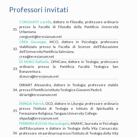
Professori invitati
CONGIUNTI Lorella
, dottore in Filosofia; professore ordinario
presso la Facoltà di Filosofia della Pontificia Università
31.
Urbaniana.
congiunti@teresianum.net
CREA Giuseppe
, MCCI, dottore in Psicologia; professore
stabilizzato presso la Facoltà di Scienze dell’Educazione
32.
dell’Università Pontificia Salesiana.
crea@teresianum.net
DI MURO Raffaele
, OFMConv, dottore in Teologia; professore
ordinario presso la Pontificia Facoltà Teologica San
33.
Bonaventura.
di.muro@teresianum.net
DIRIART Alexandra, dottore in Teologia; professore stabile
34.
presso il Pontificio Istituto Teologico Giovanni Paolo II.
diriart@teresianum.net
EKPADA Patrick
, OCD, dottore in Liturgia; professore ordinario
presso l’Istituto di Teologia e Istituto di Spiritualità e
35.
Formazione Religiosa, Tangaza University College.
ekpada@teresianum.net
FERREIRA ROCHA Maria Angela
, MSAMC, laureata in Psicologia
dell’Educazione e dottore in Teologia della Vita Consacrata;
36.
professore straordinario presso l’Istituto di Teologia della Vita