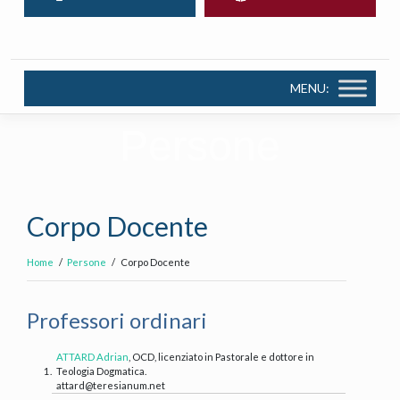
MENU:
Persone
Corpo Docente
Home
Persone
Corpo Docente
Professori ordinari
ATTARD Adrian
, OCD, licenziato in Pastorale e dottore in
1.
Teologia Dogmatica.
attard@teresianum.net