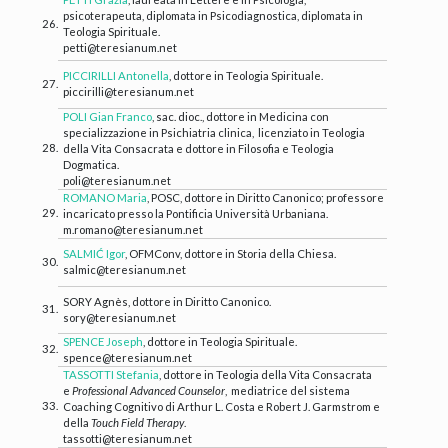
psicoterapeuta, diplomata in Psicodiagnostica, diplomata in
26.
Teologia Spirituale.
petti@teresianum.net
PICCIRILLI Antonella
, dottore in Teologia Spirituale.
27.
piccirilli@teresianum.net
POLI Gian Franco
, sac. dioc., dottore in Medicina con
specializzazione in Psichiatria clinica, licenziato in Teologia
28.
della Vita Consacrata e dottore in Filosofia e Teologia
Dogmatica.
poli@teresianum.net
ROMANO Maria
, POSC, dottore in Diritto Canonico; professore
29.
incaricato presso la Pontificia Università Urbaniana.
m.romano@teresianum.net
SALMIĆ Igor
, OFMConv, dottore in Storia della Chiesa.
30.
salmic@teresianum.net
SORY Agnès, dottore in Diritto Canonico.
31.
sory@teresianum.net
SPENCE Joseph
, dottore in Teologia Spirituale.
32.
spence@teresianum.net
TASSOTTI Stefania
, dottore in Teologia della Vita Consacrata
e
Professional Advanced Counselor
, mediatrice del sistema
33.
Coaching Cognitivo di Arthur L. Costa e Robert J. Garmstrom e
della
Touch Field Therapy
.
tassotti@teresianum.net