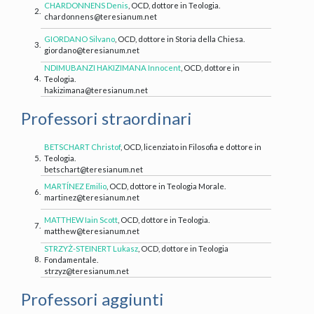
CHARDONNENS Denis
, OCD, dottore in Teologia.
2.
chardonnens@teresianum.net
GIORDANO Silvano
, OCD, dottore in Storia della Chiesa.
3.
giordano@teresianum.net
NDIMUBANZI HAKIZIMANA Innocent
, OCD, dottore in
4.
Teologia.
hakizimana@teresianum.net
Professori straordinari
BETSCHART Christof
, OCD, licenziato in Filosofia e dottore in
5.
Teologia.
betschart@teresianum.net
MARTÍNEZ Emilio
, OCD, dottore in Teologia Morale.
6.
martinez@teresianum.net
MATTHEW Iain Scott
, OCD, dottore in Teologia.
7.
matthew@teresianum.net
STRZYŻ-STEINERT Lukasz
, OCD, dottore in Teologia
8.
Fondamentale.
strzyz@teresianum.net
Professori aggiunti