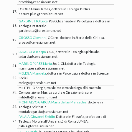
brombin@teresianum.net
D’SOUZA Pius James, dottore in Teologia Biblica.
17.
dsouza.pius@teresianum.net
GARBINETTO Luca
, PSSG, licenziato in Psicologia e dottore in
18.
Teologia Pastorale.
garbinetto@teresianum.net
GROSSO Giovanni
, OCarm, dottore in Storia della Chiesa.
19.
grosso@teresianum.net
IADAROLA Iacopo
, OCD, dottore in Teologia Spirituale.
20.
iadarola@teresianum.net
MARIÑO PéREZ María
José, CM, dottore in Teologia.
21.
marinoperez@teresianum.net
MELEGA Manuela
, dottore in Psicologia e dottore in Scienze
22.
Sociali.
melega@teresianum.net
MILITELLO Sergio, musicista e musicologo, diplomato in
23.
Composizione, Musica corale e Direzione di coro.
militello@teresianum.net
MONTALVO GARCIA Maria de las Mercedes
, dottore in
24.
Teologia Spirituale.
montalvogarcia@teresianum.net
PALAIA Giovanni Emidio
, Dottore in Filosofia, professore di
25.
Teologia Morale all’Università di Roma LUMSA.
palaia@teresianum.net
PETTI Grazia
, laureata in Lettere e in Psicologia,