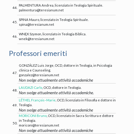
PALMENTURA Andrea, licenziato in Teologia Spirituale.
44.
palmentura@teresianum.net
SPINA Mauro, licenziato in Teologia Spirituale.
45.
spina@teresianum.net
WNĘK Szymon, licenziato in Teologia Biblica.
46.
wnek@teresianum.net
Professori emeriti
GONZÁLEZ Luis Jorge, OCD, dottore in Teologia, in Psicologia
clinica e Counseling.
47.
gonzalez@teresianum.net
Non svolge attualmente attività accademiche
LAUDAZI Carlo
, OCD, dottore in Teologia.
48.
Non svolge attualmente attività accademiche.
LÉTHEL François–Marie
, OCD, licenziato in Filosofia e dottore in
Teologia.
49.
Non svolge attualmente attività accademiche
MORICONI Bruno
, OCD, licenziato in Sacra Scrittura e dottore
in Teologia.
50.
moriconi@teresianum.net
Non svolge attualmente attività accademiche