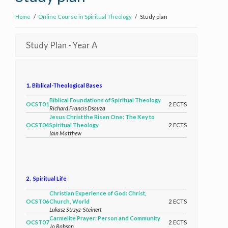
Home
Online Course in Spiritual Theology
Study plan
Study Plan - Year A
1. Biblical-Theological Bases
Biblical Foundations of Spiritual Theology
OCST01
2 ECTS
Richard Francis Dsouza
Jesus Christ the Risen One: The Key to
OCST04
Spiritual Theology
2 ECTS
Iain Matthew
2. Spiritual Life
Christian Experience of God: Christ,
OCST06
Church, World
2 ECTS
Lukasz Strzyz-Steinert
Carmelite Prayer: Person and Community
OCST07
2 ECTS
Jo Robson