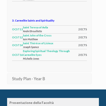
3. Carmelite Saints and Spirituality
Saint Teresa of Avila
OCST11
2 ECTS
André Brouillette
Saint John of the Cross
OCST12
2 ECTS
Iain Matthew
Saint Thérèse of Lisieux
OCST14
2 ECTS
Joseph Spence
Exploring Spiritual Theology Through
OCST16
Carmelite Eyes
2 ECTS
Michelle Jones
Study Plan - Year B
Presentazione della Facoltà