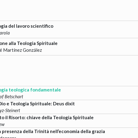
ia del lavoro scientifico
arola
one alla Teologia Spirituale
sé Martínez González
)
gia teologica fondamentale
tof Betschart
Dio e Teologia Spirituale: Deus dixit
yz-Steinert
o il Risorto: chiave della Teologia Spirituale
hew
la presenza della Trinità nell’economia della grazia
rdonnens