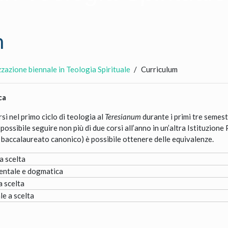
m
zzazione biennale in Teologia Spirituale
Curriculum
ca
si nel primo ciclo di teologia al
Teresianum
durante i primi tre semest
ssibile seguire non più di due corsi all’anno in un’altra Istituzion
baccalaureato canonico) è possibile ottenere delle equivalenze.
a scelta
mentale e dogmatica
a scelta
le a scelta
tale