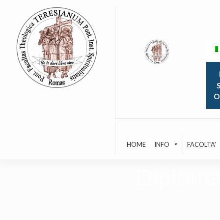
Skip
to
content
S
O
HOME
INFO
FACOLTA'
Diploma