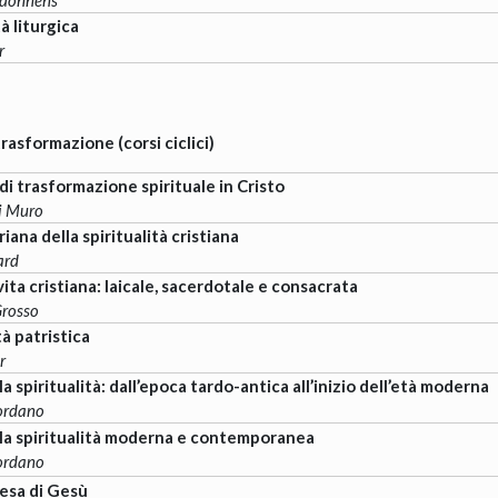
tà liturgica
r
rasformazione (corsi ciclici)
di trasformazione spirituale in Cristo
i Muro
ana della spiritualità cristiana
ard
ita cristiana: laicale, sacerdotale e consacrata
Grosso
tà patristica
r
la spiritualità: dall’epoca tardo-antica all’inizio dell’età moderna
ordano
lla spiritualità moderna e contemporanea
ordano
esa di Gesù