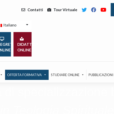
Contatti
Tour Virtuale
Italiano
EGRETERIA
DIDATTICA
NLINE
ONLINE
OFFERTA FORMATIVA
STUDIARE ONLINE
PUBBLICAZIONI
 di specializzazione 
in Teologia Spirituale