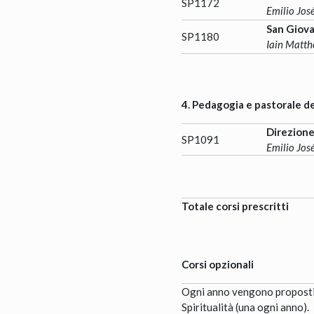
SP1172
Emilio Jos
San Giova
SP1180
Iain Matt
4. Pedagogia e pastorale del
Direzione
SP1091
Emilio Jos
Totale corsi prescritti
Corsi opzionali
Ogni anno vengono proposti d
Spiritualità (una ogni anno).