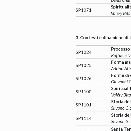
Spirituali
SP1071
Valéry Bita
3. Contesti e dinamiche di t
Processo 
SP1024
Raffaele D
Forma mari
SP1025
Adrian Att
Forme di v
SP1026
Giovanni 
Spirituali
SP1100
Valéry Bita
Storia del
SP1101
Silvano Gi
Storia de
SP1114
Silvano Gi
Santa Ter