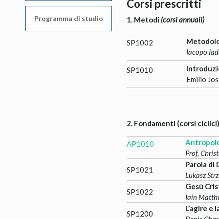
Corsi prescritti
Programma di studio
1. Metodi
(corsi annuali)
Metodolog
SP1002
Iacopo Iad
Introduzi
SP1010
Emilio Jo
2. Fondamenti (corsi ciclici
Antropolo
AP1010
Prof. Chris
Parola di 
SP1021
Lukasz Strz
Gesù Crist
SP1022
Iain Matt
L’agire e 
SP1200
Denis Cha