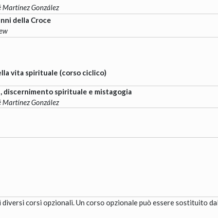
é Martínez González
nni della Croce
hew
la vita spirituale (corso ciclico)
, discernimento spirituale e mistagogia
é Martínez González
iversi corsi opzionali. Un corso opzionale può essere sostituito dal