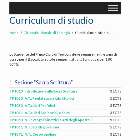
Curriculum di studio
Home
Ciclo Istituzionale di Teologia
Curriculum di studio
Lo Studente del Primo Ciclo di Teologia deve seguire nei tre anni di
corso per il Baccalaureato le seguenti attività formative per 180
ECTS:
1. Sezione “Sacra Scrittura”
TP1010
Introduzione alla Sacra Scrittura
3 ECTS
TP1020
A.T.: Pentateuco e Libri Storici
5 ECTS
TP1030
A.T.: Libri Profetici
3 ECTS
TP1041
A.T.: Libri Sapienziali e Salmi
3 ECTS
TP1050
N.T.: Vangeli Sinottici e Atti degli Apostoli
5 ECTS
TP1061
N.T.: Scritti giovannei
5 ECTS
TP1071
N.T.: Corpo paolino
3 ECTS