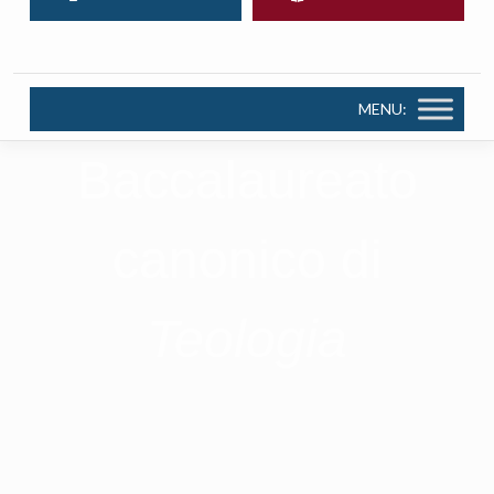
MENU:
Baccalaureato
canonico di
Teologia