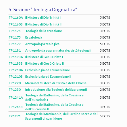
5. Sezione “Teologia Dogmatica”
TP1160A
Il Mistero di Dio Trinità I
5 ECTS
TP1160B
Il Mistero di Dio Trinità II
3 ECTS
TP1171
Teologia della creazione
3 ECTS
TP1175
Escatologia
3 ECTS
TP1179
Antropologia teologica
5 ECTS
TP1181
Antropologia soprannaturale: virtù teologali
3 ECTS
TP1193A
Il Mistero di Gesù Cristo I
3 ECTS
TP1193B
Il Mistero di Gesù Cristo II
3 ECTS
TP1210A
Ecclesiologia ed Ecumenismo I
3 ECTS
TP1210B
Ecclesiologia ed Ecumenismo II
3 ECTS
TP1220
Maria nel Mistero di Cristo e della Chiesa
3 ECTS
TP1230
Introduzione alla Teologia dei Sacramenti
2 ECTS
Teologia del Battesimo, della Cresima e
TP1241A
3 ECTS
dell’Eucaristia I
Teologia del Battesimo, della Cresima e
TP1241B
3 ECTS
dell’Eucaristia II
Teologia del Matrimonio, dell’Ordine sacro e dei
TP1271
5 ECTS
Sacramenti di guarigione