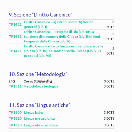
9. Sezione “Diritto Canonico”
Diritto Canonico – a) Introduzione; b) Norme
3
TP1451
generali (Lib. I)
ECTS
Diritto Canonico I – Il Popolo di Dio (Lib. II); La
5
TP1461
funzione di insegnare della Chiesa (Lib. III); I beni
ECTS
temporali della Chiesa (Lib. V)
Diritto Canonico II – La funzione di santificare della
5
TP1471
Chiesa (Lib. IV); Le sanzioni nella Chiesa (Lib. VI); I
ECTS
processi (Lib. VII)
10. Sezione “Metodologia”
SFG
Corso
Safeguarding
0 ECTS
TP1511
Metodologia teologica
3 ECTS
11. Sezione “Lingue antiche”
TP1600
Lingua latina
3 ECTS
TP1610
Lingua greca biblica
3 ECTS
TP1620
Lingua ebraica biblica
3 ECTS