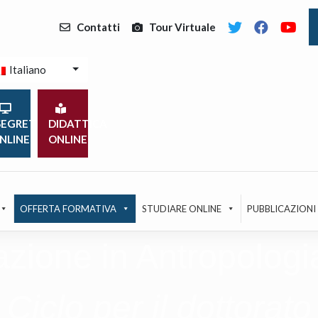
Contatti
Tour Virtuale
Italiano
EGRETERIA
DIDATTICA
NLINE
ONLINE
OFFERTA FORMATIVA
STUDIARE ONLINE
PUBBLICAZIONI
azione in Antropologi
Ciclo per il dottorato