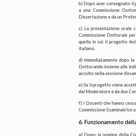
b) Dopo aver consegnato il 
a una Commissione Dottoral
Dissertazione e da un Profe
c) La presentazione orale c
Commissione Dottorale per l
quella in cui il progetto d
italiano.
d) Immediatamente dopo la p
Dottorando insieme alle indi
accolto nella sessione d’esam
e) Se il progetto viene acce
dal Moderatore e da due Cor
f) I Docenti che hanno cessat
Commissione Esaminatrice
a
6. Funzionamento del
a) Dopo la nomina della C