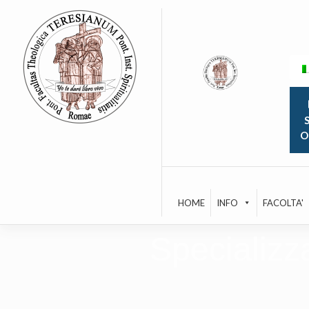
Skip
to
content
S
O
HOME
INFO
FACOLTA'
Specializz