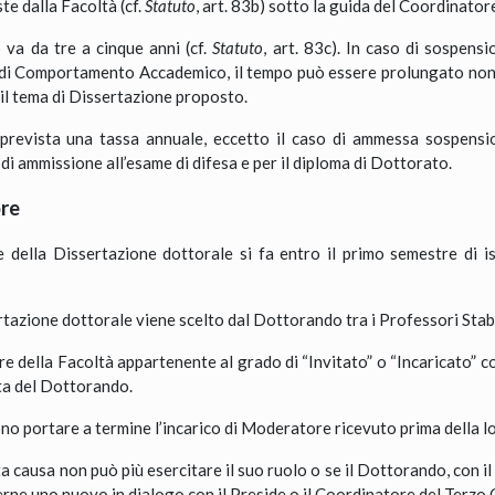
te dalla Facoltà (cf.
Statuto
, art. 83b) sotto la guida del Coordinator
 va da tre a cinque anni (cf.
Statuto
, art. 83c). In caso di sospens
di Comportamento Accademico, il tempo può essere prolungato non o
e il tema di Dissertazione proposto.
 prevista una tassa annuale, eccetto il caso di ammessa sospensio
i ammissione all’esame di difesa e per il diploma di Dottorato.
ore
 della Dissertazione dottorale si fa entro il primo semestre di i
rtazione dottorale viene scelto dal Dottorando tra i Professori Stab
re della Facoltà appartenente al grado di “Invitato” o “Incaricato”
ta del Dottorando.
ono portare a termine l’incarico di Moderatore ricevuto prima della 
a causa non può più esercitare il suo ruolo o se il Dottorando, con 
rne uno nuovo in dialogo con il Preside o il Coordinatore del Terzo 