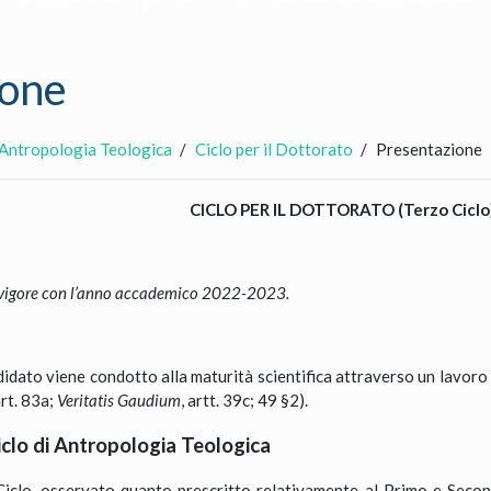
ione
n Antropologia Teologica
Ciclo per il Dottorato
Presentazione
CICLO PER IL DOTTORATO (Terzo Ciclo
 vigore con l’anno accademico 2022-2023.
ndidato viene condotto alla maturità scientifica attraverso un lavoro
art. 83a;
Veritatis Gaudium
, artt. 39c; 49 §2).
Ciclo di Antropologia Teologica
 Ciclo, osservato quanto prescritto relativamente al Primo e Secon