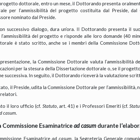
progetto dottorale, entro un mese, il Dottorando presenta oralmente
e per l’ammissibilità del progetto costituita dal Preside, dal
ssore nominato dal Preside.
on successivo dialogo, dura un’ora. Il Dottorando presenta il suo
’ammissibilità del progetto e risponde alle loro domande (40 minu
ottorale è stato scritto, anche se i membri della Commissione Dot
resentazione, la Commissione Dottorale valuta l’ammissibilità del
cazioni per la stesura della Dissertazione dottorale o, se il progett
e successiva. In seguito, il Dottorando riceverà la valutazione scrit
ttato, il Preside, udita la Commissione Dottorale per l’ammissibilit
relatori.
o il loro ufficio (cf.
Statuto
, art. 41) e i Professori Emeriti (cf.
Statu
d casum
.
la Commissione Esaminatrice
ad casum
durante l’elabor
ommissione Esaminatrice
ad casum
, la Segreteria Generale comuni