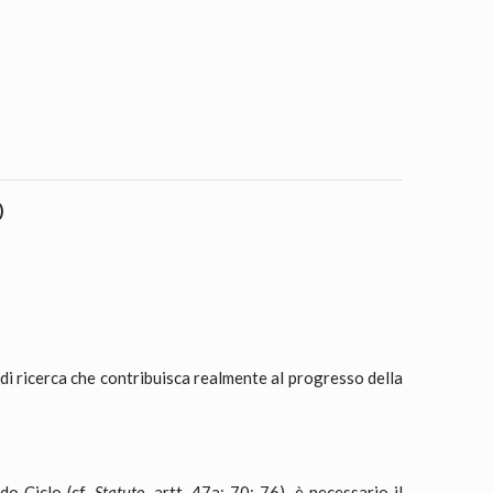
)
 di ricerca che contribuisca realmente al progresso della
do Ciclo (cf.
Statuto
, artt. 47a; 70; 76), è necessario il