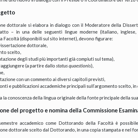
ogetto
one dottorale si elabora in dialogo con il Moderatore della Dissert
edatto – in una delle seguenti lingue moderne (italiano, ingle
Facoltà (disponibili sul sito internet), devono figurare:
 Dissertazione dottorale,
nto scelto,
tazione degli studi più importanti già compiuti sul tema),
i raggiungere (a partire dallo
status quaestionis
),
he,
tazione con un commento ai diversi capitoli previsti,
fonti e pubblicazioni accademiche principali sull’argomento scelto, in 
 la conoscenza della lingua originale della fonte principale della su
ione del progetto e nomina della Commissione Esamin
semestre accademico come Dottorando della Facoltà è possibile 
ne dottorale scelto dal Dottorando, in una copia stampata e nel for