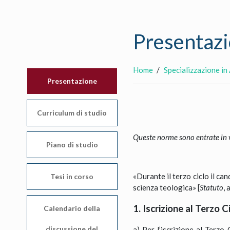
Presentaz
Home
Specializzazione i
Presentazione
Curriculum di studio
Queste norme sono entrate in
Piano di studio
«Durante il terzo ciclo il ca
Tesi in corso
scienza teologica» [
Statuto
, 
1. Iscrizione al Terzo 
Calendario della
discussione del
a) Per l’iscrizione al Terzo