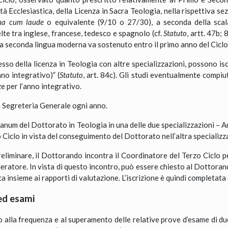
à Ecclesiastica, della Licenza in Sacra Teologia, nella rispettiva 
a cum laude
o equivalente (9/10 o 27/30), a seconda della scala
lte tra inglese, francese, tedesco e spagnolo (cf.
Statuto
, artt. 47b; 
na seconda lingua moderna va sostenuto entro il primo anno del Ciclo
sso della licenza in Teologia con altre specializzazioni, possono is
no integrativo)” (
Statuto
, art. 84c). Gli studi eventualmente compiu
e per l’anno integrativo.
in Segreteria Generale ogni anno.
ianum del Dottorato in Teologia in una delle due specializzazioni – 
 Ciclo in vista del conseguimento del Dottorato nell’altra specializz
eliminare, il Dottorando incontra il Coordinatore del Terzo Ciclo 
eratore. In vista di questo incontro, può essere chiesto al Dottorando
a insieme ai rapporti di valutazione. L’iscrizione è quindi completata 
 ed esami
alla frequenza e al superamento delle relative prove d’esame di due