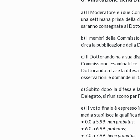
a) Il Moderatore e i due Co
una settimana prima della di
saranno consegnate al Dottor
b) I membri della Commissio
circa la pubblicazione della 
c) Il Dottorando ha a sua di
Commissione Esaminatrice. 
Dottorando a fare la difesa 
osservazioni e domande in it
d) Subito dopo la difesa e l
Delegato, si riuniscono per l
e) Il voto finale è espresso i
media stabilisce la qualifica
• 0.0 a 5.99:
non probatus
;
• 6.0 a 6.99:
probatus
;
• 7.0 a 7.99:
bene probatus
;