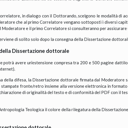
 Correlatore, in dialogo con il Dottorando, scelgono le modalità di
eratore che al primo Correlatore vengano sottoposti i diversi capitol
il Moderatore e il primo Correlatore si consulteranno per assicurar
terviene di solito solo dopo la consegna della Dissertazione dottoral
della Dissertazione dottorale
le potrà avere un’estensione compresa tra 200 e 500 pagine dattil
nternet).
ima della difesa, la Dissertazione dottorale firmata dal Moderatore
te stampate fronte/retro insieme alla versione elettronica in format
chiarazione di originalità del testo e di conformità del PDF con il tes
 Antropologia Teologica il colore della rilegatura della Dissertazion
issertazione dottorale