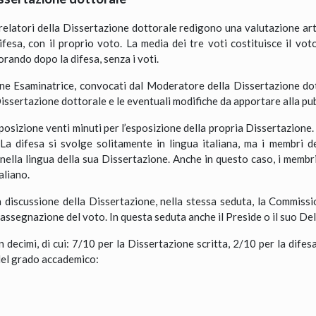
rrelatori della Dissertazione dottorale redigono una valutazione ar
fesa, con il proprio voto. La media dei tre voti costituisce il vot
ando dopo la difesa, senza i voti.
ne Esaminatrice, convocati dal Moderatore della Dissertazione dott
Dissertazione dottorale e le eventuali modifiche da apportare alla pubb
sposizione venti minuti per l’esposizione della propria Dissertazion
La difesa si svolge solitamente in lingua italiana, ma i membri 
nella lingua della sua Dissertazione. Anche in questo caso, i membri
aliano.
a discussione della Dissertazione, nella stessa seduta, la Commissi
’assegnazione del voto. In questa seduta anche il Preside o il suo De
n decimi, di cui: 7/10 per la Dissertazione scritta, 2/10 per la difesa
 del grado accademico: