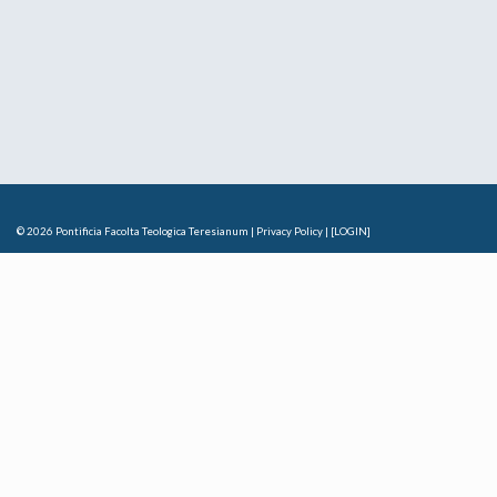
© 2026
Pontificia Facolta Teologica Teresianum
|
Privacy Policy
|
[LOGIN]