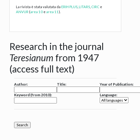
La rivista è stata valutata da
ERIH PLUS
,
LITARS
,
CIRC
e
ANVUR
(
area 10
e
area 11
).
Research in the journal
Teresianum
from 1947
(access full text)
Author:
Title:
Year of Publication:
Keyword (from 2010):
Language: