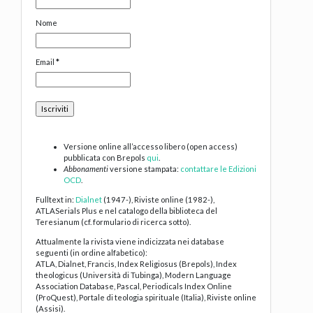
Nome
Email
*
Versione online all’accesso libero (open access)
pubblicata con Brepols
qui
.
Abbonamenti
versione stampata:
contattare le Edizioni
OCD
.
Fulltext in:
Dialnet
(1947-), Riviste online (1982-),
ATLASerials Plus e nel catalogo della biblioteca del
Teresianum (cf. formulario di ricerca sotto).
Attualmente la rivista viene indicizzata nei database
seguenti (in ordine alfabetico):
ATLA, Dialnet, Francis, Index Religiosus (Brepols), Index
theologicus (Università di Tubinga), Modern Language
Association Database, Pascal, Periodicals Index Online
(ProQuest), Portale di teologia spirituale (Italia), Riviste online
(Assisi).