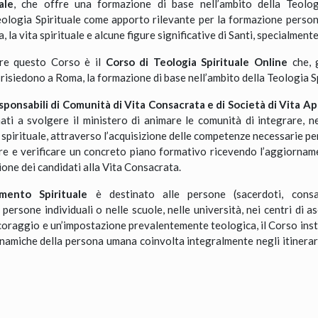
ale
, che offre una formazione di base nell’ambito della Teolog
eologia Spirituale come apporto rilevante per la formazione persona
a, la vita spirituale e alcune figure significative di Santi, specialment
rre questo Corso è il
Corso di Teologia Spirituale Online
che, 
 risiedono a Roma, la formazione di base nell’ambito della Teologia Sp
ponsabili di Comunità di Vita Consacrata e di Società di Vita A
ti a svolgere il ministero di animare le comunità di integrare, ne
spirituale, attraverso l’acquisizione delle competenze necessarie per
dare e verificare un concreto piano formativo ricevendo l’aggiornam
ione dei candidati alla Vita Consacrata.
ento Spirituale
è destinato alle persone (sacerdoti, consa
rsone individuali o nelle scuole, nelle università, nei centri di as
ancoraggio e un’impostazione prevalentemente teologica, il Corso in
namiche della persona umana coinvolta integralmente negli itinerari 