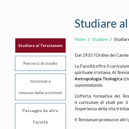
Studiare a
Home
Studiare
Studiar
Studiare al Teresianum
Dal 1935 l’Ordine dei Carmel
Percorsi di studio
La Facoltà offre il
curriculu
spirituale cristiana. Al
Teres
Antropologia Teologica
(ci
Iscrizioni e
soprannaturale
.
rinnovo delle iscrizioni
L’offerta formativa del
Ter
il
curriculum
di studi per i
l’esperienza della vita trini
Passaggio da altra
Il
Teresianum
promuove altri 
Facoltà