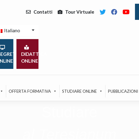
Contatti
Tour Virtuale
Italiano
EGRETERIA
DIDATTICA
NLINE
ONLINE
OFFERTA FORMATIVA
STUDIARE ONLINE
PUBBLICAZIONI
Studiare
al Teresianum