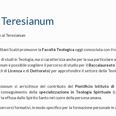
l Teresianum
e al Teresianum
itani Scalzi promuove la
Facoltà Teologica
oggi conosciuta con il 
m
di studi in Teologia, ma si caratterizza anche per la sua particolare 
ianum
è possibile scegliere il percorso di studio per il
Baccalaureato 
cli di
Licenza
e di
Dottorato
) per approfondire il settore della Teo
esianum
si arricchisce del contributo del
Pontificio Istituto di 
l conseguimento della
specializzazione in Teologia Spirituale
(c
taria effusa dallo Spirito Santo nel cuore della persona umana.
percorsi formativi, in modo specifico per la formazione personale i