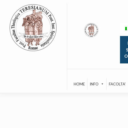
Skip
to
content
S
O
HOME
INFO
FACOLTA'