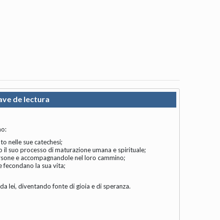
ave de lectura
no:
to nelle sue catechesi;
do il suo processo di maturazione umana e spirituale;
 persone e accompagnandole nel loro cammino;
 e fecondano la sua vita;
 da lei, diventando fonte di gioia e di speranza.