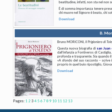
beatitudine, infatti, non sta nel non su
È di somma importanza tenere presente
chi muore nel Signore è beato, chi so
Download
B. Mor
Bruno MORICONI,
Il Prigioniero di To
Questa nuova biografia di
san Juan 
dall’infanzia a Fontiveros di Castiglia
profonda e trasparente. Sia quando il S
«A sfondo del suo racconto – scrive i
proprio in quel buio ripostiglio, Giovan
Download
Pages:
1
2
3
4
5
6
7
8
9
10
11
12
13