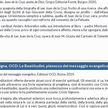
edo. Juan de la Cruz, poeta de Dios
, Grupo Editorial Fonte, Burgos 2020.
 spagnola della biografia di san Juan de la Cruz, frutto di una ricerca che affo
cativi degli Scritti di San Giovanni della Croce, disegna un profilo – dall’inf
tappe. Un’esistenza semplice e sublime, quella di Juan de la Cruz, vera, prof
e, sia quando raccoglie i ceci nell’orto del convento de La Peñuela.
l cardinal Anders Arborelius nella sua
Introduzione
al libro – padre Moriconi p
ni della Croce, privo di ogni consolazione e affetto, riesce a far sgorgare, dalla
lla vita di san Juan de la Cruz, opera di suor M. Grazia del Carmelo di Tolenti
igna, OCD: Le Beatitudini, pienezza del messaggio evangelic
zza del messaggio evangelico
, Edizioni OCD, Roma 2019.
zioni offerte durante alcuni corsi di esercizi spirituali. Gli esercizi, si sa, ha
uale attraverso una forte esperienza di preghiera, cioè di incontro con Cris
 beatitudini, quanto piuttosto una sollecitazione a confrontarsi con esse e, in­s
 e per primo le ha perfettamente vissute: Cristo Signore.
 è legata alle situazioni esteriori, essa tocca profondamente e aderisce alla 
ti nella misura in cui si diventa partecipi della verità, della bontà, della giu
ecipazione di Lui si è veri, buoni, giusti, misericordiosi. Così si capisce per