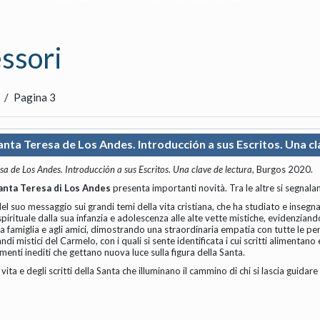
essori
Pagina 3
anta Teresa de Los Andes. Introducción a sus Escritos. Una cl
sa de Los Andes. Introducción a sus Escritos. Una clave de lectura
, Burgos 2020.
anta Teresa di Los Andes
presenta importanti novità. Tra le altre si segnala
 del suo messaggio sui grandi temi della vita cristiana, che ha studiato e insegna
spirituale dalla sua infanzia e adolescenza alle alte vette mistiche, evidenzian
lla famiglia e agli amici, dimostrando una straordinaria empatia con tutte le
andi mistici del Carmelo, con i quali si sente identificata i cui scritti alimentano
umenti inediti che gettano nuova luce sulla figura della Santa.
ita e degli scritti della Santa che illuminano il cammino di chi si lascia guidare