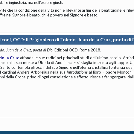
bire ingiustizia, ma nell’essere giusti.
 che la condizione della vita non è rilevante ai fini della beatitudi­ne: è rile
ffre nel Signore è beato, chi è povero nel Signore è beato.
iconi, OCD: Il Prigioniero di Toledo. Juan de la Cruz, poeta di 
ledo. Juan de la Cruz, poeta di Dio
, Edizioni OCD, Roma 2018.
de la Cruz
affonda le sue radici nei principali studi dell’ultimo secolo. Arricchi
, sino alla sua morte a Úbeda di Andalusia – si staglia in trenta agili tappe. 
anto contempla gli occhi del suo Signore nell’eterna cristallina fonte, sia quan
l cardinal Anders Arborelius nella sua
Introduzione
al libro – padre Monconi p
ni della Croce, privo di ogni consolazione e affetto, riesce a far sgorgare, dalla