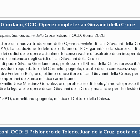
. Giordano, OCD: Opere complete san Giovanni della Croce
plete. San Giovanni della Croce,
Edizioni OCD, Roma 2020.
ettore una nuova traduzione delle O
pere complete
di san Giovanni della Cro
2019). La traduzione fedele dell’edizione di EDE garantisce la sicurezza d
o dei codici delle opere attualmente conservati, e di usufruire di un insupera
del contenuto degli scritti di san Giovanni della Croce.
a di padre Silvano Giordano, ocd, professore di Storia della Chiesa presso il
T
e assiduo frequentatore del Carmelo spagnolo, dotato di una conoscenza squisit
adre Federico Ruiz, ocd, ottimo conoscitore di san Giovanni della Croce, per
ntemporanei del Santo mistico carmelitano.
e Emilio José Martínez González, ocd, professore di Teologia morale presso il
re la figura e le opere di san Giovanni della Croce, ma anche per chi desider
591), carmelitano spagnolo, mistico e Dottore della Chiesa.
coni, OCD: El Prisionero de Toledo. Juan de la Cruz, poeta de 