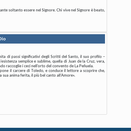
vante soltanto essere nel Signore. Chi vive nel Signore è beato,
Dio
ta di passi significativi degli Scritti del Santo, il suo profilo –
Un’esistenza semplice e sublime, quella di Juan de la Cruz, vera,
do raccoglie i ceci nell’orto del convento de La Peñuela.
one il carcere di Toledo, e conduce il lettore a scoprire che,
 sua anima ferita, il più bel canto all’Amore».