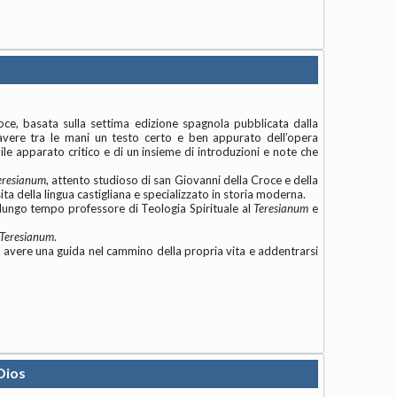
ce, basata sulla settima edizione spagnola pubblicata dalla
i avere tra le mani un testo certo e ben appurato dell’opera
bile apparato critico e di un insieme di introduzioni e note che
eresianum
, attento studioso di san Giovanni della Croce e della
a della lingua castigliana e specializzato in storia moderna.
 lungo tempo professore di Teologia Spirituale al
Teresianum
e
Teresianum
.
i avere una guida nel cammino della propria vita e addentrarsi
Dios