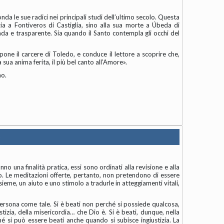
nda le sue radici nei principali studi dell’ultimo secolo. Questa
anzia a Fontiveros di Castiglia, sino alla sua morte a Úbeda di
onda e trasparente. Sia quando il Santo contempla gli occhi del
one il carcere di Toledo, e conduce il lettore a scoprire che,
 sua anima ferita, il più bel canto all’Amore».
no.
o
nno una finalità pratica, essi sono ordinati alla revisione e alla
to. Le meditazioni offerte, pertanto, non pretendono di essere
ieme, un aiuto e uno stimolo a tradurle in atteggiamenti vi­tali,
persona come tale. Si è beati non perché si possiede qualcosa,
stizia, della misericordia… che Dio è. Si è beati, dunque, nella
ché si può essere beati anche quando si subisce ingiustizia. La