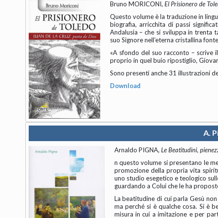
Bruno MORICONI,
El Prisionero de Tol
Questo volume è la traduzione in lingua
biografia, arricchita di passi signifi
Andalusia – che si sviluppa in trenta 
suo Signore nell’eterna cristallina font
«A sfondo del suo racconto – scrive i
proprio in quel buio ripostiglio, Giovan
Sono presenti anche 31 illustrazioni de
Download
A. P
Arnaldo PIGNA,
Le Beatitudini, piene
n questo volume si presentano le medita
promozione della propria vita spirit
uno studio esegetico e teologico sulle
guardando a Colui che le ha proposte
La beatitudine di cui parla Gesù non
ma perché si è qualche cosa. Si è bea
misura in cui a imitazione e per part