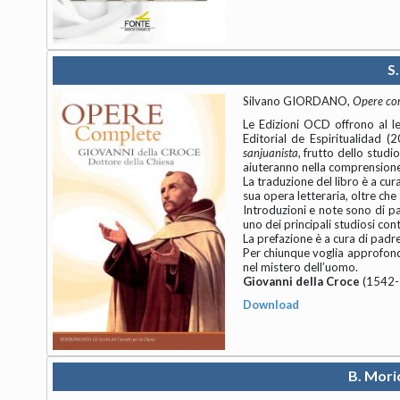
S
Silvano GIORDANO,
Opere com
Le Edizioni OCD offrono al l
Editorial de Espiritualidad (
sanjuanista
, frutto dello studi
aiuteranno nella comprensione 
La traduzione del libro è a cur
sua opera letteraria, oltre ch
Introduzioni e note sono di p
uno dei principali studiosi co
La prefazione è a cura di padr
Per chiunque voglia approfondi
nel mistero dell’uomo.
Giovanni della Croce
(1542-1
Download
B. Mori