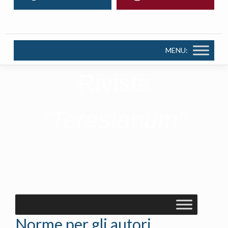
MENU:
Rivista
"Teresianum"
Norme per gli autori