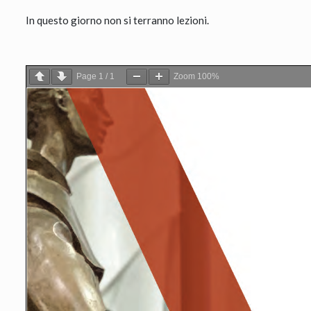
In questo giorno non si terranno lezioni.
Page
1
/
1
Zoom
100%