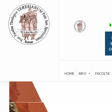
Skip
to
content
S
O
HOME
INFO
FACOLTA'