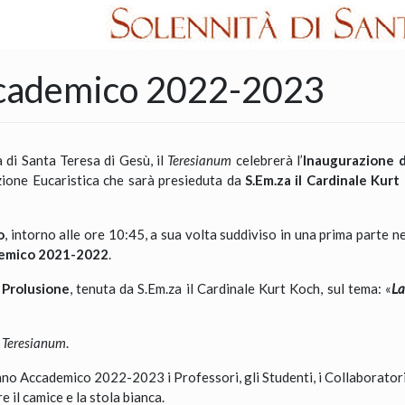
ccademico 2022-2023
 di Santa Teresa di Gesù, il
Teresianum
celebrerà l’
Inaugurazione 
ione Eucaristica che sarà presieduta da
S.Em.za il Cardinale Kurt
o
, intorno alle ore 10:45, a sua volta suddiviso in una prima parte ne
demico 2021-2022
.
a
Prolusione
, tenuta da S.Em.za il Cardinale Kurt Koch, sul tema: «
La
l
Teresianum
.
no Accademico 2022-2023 i Professori, gli Studenti, i Collaboratori 
 il camice e la stola bianca.