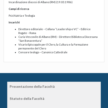
Incardinazione diocesi di Albano (RM) (19.03.1986)
Campi di ricerca
Psichiatria e Teologia
Incarichi
Direttore editoriale – Collana “Leadership e VC” – Editrice
Rogate – Roma
Curia Vescovile di Albano (RM) – Direttore Biblioteca Diocesana
“San Bonaventura”
Vicario Episcopale per il Clero, la Cultura e la Formazione
permanente del Clero
Censore teologo – Canonico Cattedrale
Presentazione della Facoltà
Statuto della Facoltà