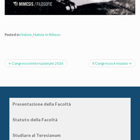
Posted in
Notizie
,
Notizie In Rilievo
Navigazione
Congresso Internazionale 2026
Il Congresso è iniziato
articoli
Presentazione della Facoltà
Statuto della Facoltà
Studiare al Teresianum