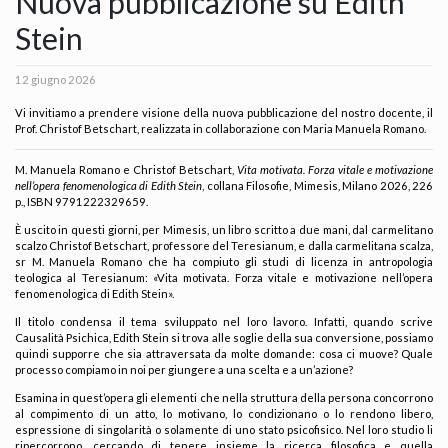
Nuova pubblicazione su Edith
Stein
12 giugno 2026
Vi invitiamo a prendere visione della nuova pubblicazione del nostro docente, il
Prof. Christof Betschart, realizzata in collaborazione con Maria Manuela Romano.
M. Manuela Romano e Christof Betschart,
Vita motivata. Forza vitale e motivazione
nell’opera fenomenologica di Edith Stein
, collana Filosofie, Mimesis, Milano 2026, 226
p., ISBN 9791222329659.
È uscito in questi giorni, per Mimesis, un libro scritto a due mani, dal carmelitano
scalzo Christof Betschart, professore del Teresianum, e dalla carmelitana scalza,
sr M. Manuela Romano che ha compiuto gli studi di licenza in antropologia
teologica al Teresianum: «Vita motivata. Forza vitale e motivazione nell’opera
fenomenologica di Edith Stein».
Il titolo condensa il tema sviluppato nel loro lavoro. Infatti, quando scrive
Causalità Psichica, Edith Stein si trova alle soglie della sua conversione, possiamo
quindi supporre che sia attraversata da molte domande: cosa ci muove? Quale
processo compiamo in noi per giungere a una scelta e a un’azione?
Esamina in quest’opera gli elementi che nella struttura della persona concorrono
al compimento di un atto, lo motivano, lo condizionano o lo rendono libero,
espressione di singolarità o solamente di uno stato psicofisico. Nel loro studio li
ripercorrono, cercando di tenere insieme la ricerca filosofica e quella