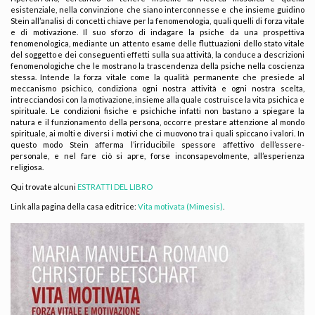
esistenziale, nella convinzione che siano interconnesse e che insieme guidino
Stein all’analisi di concetti chiave per la fenomenologia, quali quelli di forza vitale
e di motivazione. Il suo sforzo di indagare la psiche da una prospettiva
fenomenologica, mediante un attento esame delle fluttuazioni dello stato vitale
del soggetto e dei conseguenti effetti sulla sua attività, la conduce a descrizioni
fenomenologiche che le mostrano la trascendenza della psiche nella coscienza
stessa. Intende la forza vitale come la qualità permanente che presiede al
meccanismo psichico, condiziona ogni nostra attività e ogni nostra scelta,
intrecciandosi con la motivazione, insieme alla quale costruisce la vita psichica e
spirituale. Le condizioni fisiche e psichiche infatti non bastano a spiegare la
natura e il funzionamento della persona, occorre prestare attenzione al mondo
spirituale, ai molti e diversi i motivi che ci muovono tra i quali spiccano i valori. In
questo modo Stein afferma l’irriducibile spessore affettivo dell’essere-
personale, e nel fare ciò si apre, forse inconsapevolmente, all’esperienza
religiosa.
Qui trovate alcuni
ESTRATTI DEL LIBRO
Link alla pagina della casa editrice
:
Vita motivata (Mimesis)
.