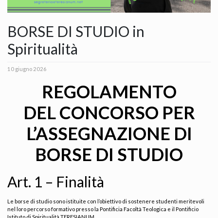
BORSE DI STUDIO in
Spiritualità
10 giugno 2026
REGOLAMENTO
DEL CONCORSO PER
L’ASSEGNAZIONE DI
BORSE DI STUDIO
Art. 1 – Finalità
Le borse di studio sono istituite con l’obiettivo di sostenere studenti meritevoli
nel loro percorso formativo presso la Pontificia Facoltà Teologica e il Pontificio
Istituto di Spiritualità TERESIANUM.