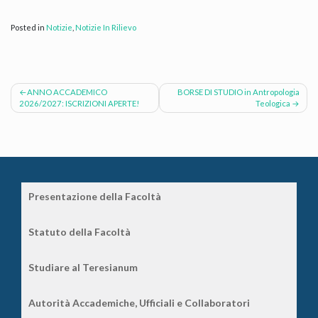
Posted in
Notizie
,
Notizie In Rilievo
Navigazione
ANNO ACCADEMICO
BORSE DI STUDIO in Antropologia
2026/2027: ISCRIZIONI APERTE!
Teologica
articoli
Presentazione della Facoltà
Statuto della Facoltà
Studiare al Teresianum
Autorità Accademiche, Ufficiali e Collaboratori