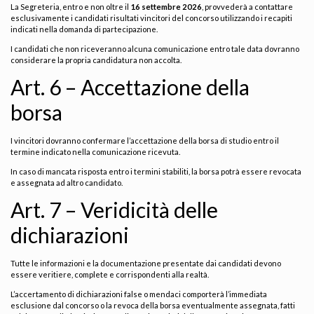
La Segreteria, entro e non oltre il
16 settembre 2026
, provvederà a contattare
esclusivamente i candidati risultati vincitori del concorso utilizzando i recapiti
indicati nella domanda di partecipazione.
I candidati che non riceveranno alcuna comunicazione entro tale data dovranno
considerare la propria candidatura non accolta.
Art. 6 – Accettazione della
borsa
I vincitori dovranno confermare l’accettazione della borsa di studio entro il
termine indicato nella comunicazione ricevuta.
In caso di mancata risposta entro i termini stabiliti, la borsa potrà essere revocata
e assegnata ad altro candidato.
Art. 7 – Veridicità delle
dichiarazioni
Tutte le informazioni e la documentazione presentate dai candidati devono
essere veritiere, complete e corrispondenti alla realtà.
L’accertamento di dichiarazioni false o mendaci comporterà l’immediata
esclusione dal concorso o la revoca della borsa eventualmente assegnata, fatti