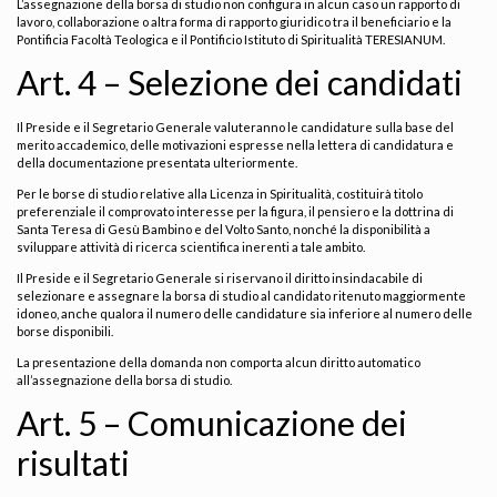
L’assegnazione della borsa di studio non configura in alcun caso un rapporto di
lavoro, collaborazione o altra forma di rapporto giuridico tra il beneficiario e la
Pontificia Facoltà Teologica e il Pontificio Istituto di Spiritualità TERESIANUM.
Art. 4 – Selezione dei candidati
Il Preside e il Segretario Generale valuteranno le candidature sulla base del
merito accademico, delle motivazioni espresse nella lettera di candidatura e
della documentazione presentata ulteriormente.
Per le borse di studio relative alla Licenza in Spiritualità, costituirà titolo
preferenziale il comprovato interesse per la figura, il pensiero e la dottrina di
Santa Teresa di Gesù Bambino e del Volto Santo, nonché la disponibilità a
sviluppare attività di ricerca scientifica inerenti a tale ambito.
Il Preside e il Segretario Generale si riservano il diritto insindacabile di
selezionare e assegnare la borsa di studio al candidato ritenuto maggiormente
idoneo, anche qualora il numero delle candidature sia inferiore al numero delle
borse disponibili.
La presentazione della domanda non comporta alcun diritto automatico
all’assegnazione della borsa di studio.
Art. 5 – Comunicazione dei
risultati