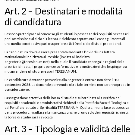
Art. 2 – Destinatari e modalità
di candidatura
Possono partecipare al concorso gli studenti in possesso dei requisiti necessari
per l’ammissione al ciclo di Licenza. È richiesto soprattutto il conseguimento di
una media complessiva pari o superiore a 8/10 nel ciclo di studi precedenti.
La candidatura dovrà essere presentata mediante l’invio di una lettera
motivazionale indirizzata al Preside (inviata all’indirizzo:
segreteria@teresianum.net
), nella quale il candidato esponga le ragioni della
propria richiesta, il proprio percorso formativo e le motivazioni che lo spingono a
intraprendere gli studi presso il TERESIANUM.
Le candidature dovranno pervenire alla Segreteria entro e non oltre il
10
settembre 2026
. Le domande pervenute oltre tale termine non saranno prese in
considerazione.
L’assegnazione effettiva della borsa di studio è subordinata alla verifica dei
requisiti accademici e amministrativi richiesti dalla Pontificia Facoltà Teologica e
dal Pontificio Istituto di Spiritualità TERESIANUM. Qualora, in una fase successiva
della procedura, risultasse la mancanza anche di uno solo dei requisiti richiesti,
la borsa di studio sarà revocata.
Art. 3 – Tipologia e validità delle