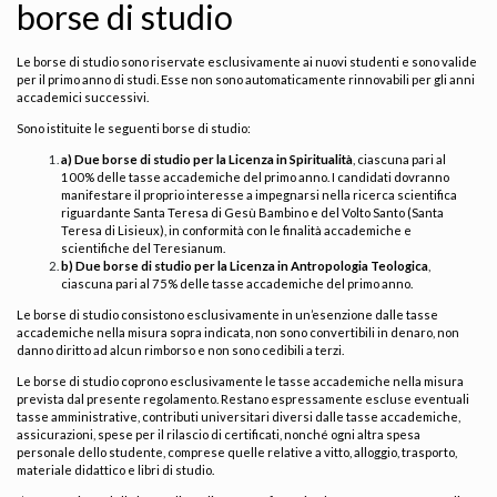
borse di studio
Le borse di studio sono riservate esclusivamente ai nuovi studenti e sono valide
per il primo anno di studi. Esse non sono automaticamente rinnovabili per gli anni
accademici successivi.
Sono istituite le seguenti borse di studio:
a) Due borse di studio per la Licenza in Spiritualità
, ciascuna pari al
100% delle tasse accademiche del primo anno. I candidati dovranno
manifestare il proprio interesse a impegnarsi nella ricerca scientifica
riguardante Santa Teresa di Gesù Bambino e del Volto Santo (Santa
Teresa di Lisieux), in conformità con le finalità accademiche e
scientifiche del Teresianum.
b) Due borse di studio per la Licenza in Antropologia Teologica
,
ciascuna pari al 75% delle tasse accademiche del primo anno.
Le borse di studio consistono esclusivamente in un’esenzione dalle tasse
accademiche nella misura sopra indicata, non sono convertibili in denaro, non
danno diritto ad alcun rimborso e non sono cedibili a terzi.
Le borse di studio coprono esclusivamente le tasse accademiche nella misura
prevista dal presente regolamento. Restano espressamente escluse eventuali
tasse amministrative, contributi universitari diversi dalle tasse accademiche,
assicurazioni, spese per il rilascio di certificati, nonché ogni altra spesa
personale dello studente, comprese quelle relative a vitto, alloggio, trasporto,
materiale didattico e libri di studio.