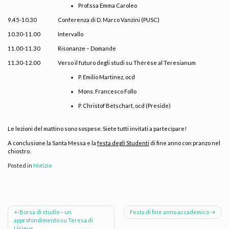
Prof.ssa Emma Caroleo
9.45-10.30
Conferenza di D. Marco Vanzini (PUSC)
10.30-11.00
Intervallo
11.00-11.30
Risonanze – Domande
11.30-12.00
Verso il futuro degli studi su Thérèse al Teresianum
P. Emilio Martinez, ocd
Mons. Francesco Follo
P. Christof Betschart, ocd (Preside)
Le lezioni del mattino sono sospese. Siete tutti invitati a partecipare!
A conclusione la Santa Messa e la
festa degli Studenti
di fine anno con pranzo nel
chiostro.
Posted in
Notizie
Navigazione
Borsa di studio – un
Festa di fine anno accademico
approfondimento su Teresa di
Lisieux