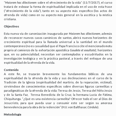
“
Maiorem hac dilectionem
sobre el ofrecimiento de la vida” (11/7/2017), el curso
tratará de esbozar la forma de espiritualidad implicada en el uso de esta frase
(“ofrecimiento de la vida”), tanto en su aspecto más específico (los actos de
ofrenda de vida) como en su aspecto más general en la ascética y la mística
cristiana.
Objectivos
Esta nueva via de canonización inaugurada por
Maiorem hac dilectionem
, además
de reconocer nuevos casos canónicos de santos, abrirá nuevos horizontes de
crecimiento espiritual para la llamada universal a la santidad en el mundo
contemporáneo (no es casualidad que el Papa Francisco cite el mencionado motu
proprio al comienzo de la exhortación apostólica
Gaudete et exsultate
); horizontes
que, en su potencialidad, necesitan ser contemplados y escudriñados en la
investigación teológica y en la práctica pastoral, a través del enfoque de una
espiritualidad de la ofrenda de la vida.
Contenido
A este fin, se trazarán brevemente los fundamentos bíblicos de una
espiritualidad de la ofrenda de la vida y sus declinaciones en el curso de la
Tradición de la Iglesia (espiritualidad del martirio, de la reparación, victimal),
sirviéndose de conocimientos específicos sobre diversas figuras carmelitas y
paradigmáticas de la ofrenda de la vida: Teresa de Jesús, Teresa del Niño Jesús
y de la Santa Faz, Teresa Benedicta de la Cruz, la hermana Lucía de Fátima,
Chiquitunga. “¿Qué es una existencia carmelita? Ofrecer todo el ser al Dios de
Jesucristo, para que pueda usar y consumir este ser según su amorosa
benevolencia para la obra de la redención” (H.U. von Balthasar,
Córdula
).
Metodología