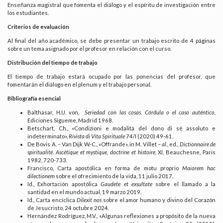
Enseñanza magistral que fomenta el diálogo y el espíritu de investigación entre
los estudiantes.
Criterios de evaluación
Al final del año académico, se debe presentar un trabajo escrito de 4 páginas
sobre un tema asignado por el profesor en relación con el curso.
Distribución del tiempo de trabajo
El tiempo de trabajo estará ocupado por las ponencias del profesor, que
fomentarán el diálogo en el plenum y el trabajo personal.
Bibliografía esencial
Balthasar, H.U. von,
Seriedad con las cosas.
Córdula o el caso auténtico
,
Ediciones Sígueme, Madrid 1968.
Betschart, Ch., «Condizioni e modalità del dono di sé assoluto e
indeterminato»,
Rivista di Vita Spirituale
74/I (2020) 49-61.
De Bovis A. – Van Dijk W.-C., «Offrande», in M. Villet –
al
., ed.,
Dictionnaire de
spiritualité
.
Ascétique et mystique, doctrine et histoire,
XI, Beauchesne, Paris
1982, 720-733.
Francisco, Carta apostólica en forma de motu proprio
Maiorem hac
dilectionem
sobre el ofrecimiento de la vida, 11 julio 2017.
Id., Exhortación apostólica
Gaudete et exsultate
sobre el llamado a la
santidad en el mundo actual, 19 marzo 2019.
Id., Carta encíclica
Dilexit nos
sobre el amor humano y divino del Corazón
de Jesucristo, 24 octubre 2024.
Hernández Rodríguez, M.V., «Algunas reflexiones a propósito de la nueva