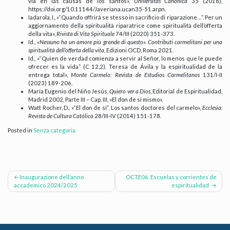
vía en las causas de los santos»,
Universitas Canónica
35 (2018),
https://doi.org/10.11144/Javeriana.ucan35-51.arpn.
Iadarola, I., «“Quando offrirà se stesso in sacrificio di riparazione…”. Per un
aggiornamento della spiritualità riparatrice come spiritualità dell’offerta
della vita»,
Rivista di Vita Spirituale
74/III (2020) 351-373.
Id.,
«Nessuno ha un amore più grande di questo». Contributi carmelitani per una
spiritualità dell’offerta della vita
, Edizioni OCD, Roma 2021.
Id., «“Quien de verdad comienza a servir al Señor, lo menos que le puede
ofrecer es la vida” (C 12,2). Teresa de Ávila y la espiritualidad de la
entrega total»,
Monte Carmelo: Revista de Estudios Carmelitanos
131/I-II
(2023) 189-206.
María Eugenio del Niño Jesús,
Quiero ver a Dios
, Editorial de Espiritualidad,
Madrid 2002, Parte III – Cap. III, «El don de sí mismo».
Watt Rocher, D., «“El don de sí”. Los santos doctores del carmelo»,
Ecclesia:
Revista de Cultura Católica
28/III-IV (2014) 151-178.
Posted in
Senza categoria
Navigazione
Inaugurazione dell’anno
OCTE06. Escuelas y corrientes de
accademico 2024/2025
espiritualidad
articoli