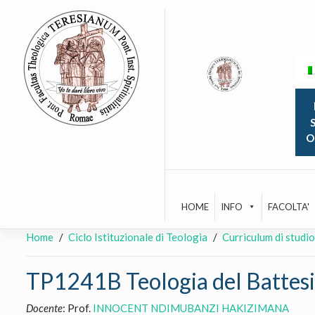
Skip
to
content
S
O
HOME
INFO
FACOLTA'
Home
Ciclo Istituzionale di Teologia
Curriculum di studio
TP1241B Teologia del Battesimo
Docente
: Prof.
INNOCENT NDIMUBANZI HAKIZIMANA