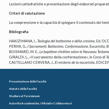
Lezioni cattedratiche e presentazione degli elaborati preparati
Criteri di valutazione
La comprensione e la capacità di spiegare il contenuto dei temi 
Bibliografia
HAKIZIMANA, I.,
Teologia del battesimo e della cresima
, Ed. OC
PERINI, G.,
I Sacramenti. Battesimo. Confermazione. Eucaristia
, 
BOISMARD, M. E.,
Le baptême chrétien selon le Nouveau Testam
GIRALDI, L., «Il sacramento della confermazione», in
Corso di T
CASTELLANO CERVERA, J.,
El misterio de la eucaristía
, EDICEP
Presentazione della Facoltà
Statuto della Facoltà
Studiare al Teresianum
Autorità Accademiche, Ufficiali e Collaboratori