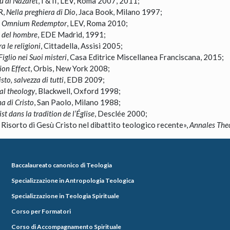
ù di Nazaret
, I & II, LEV, Roma 2007, 2011;
R,
Nella preghiera di Dio
, Jaca Book, Milano 1997;
s Omnium Redemptor
, LEV, Roma 2010;
a del hombre
, EDE Madrid, 1991;
a le religioni
, Cittadella, Assisi 2005;
Figlio nei Suoi misteri
, Casa Editrice Miscellanea Franciscana, 2015;
ion Effect
, Orbis, New York 2008;
sto, salvezza di tutti
, EDB 2009;
al theology
, Blackwell, Oxford 1998;
na di Cristo
, San Paolo, Milano 1988;
st dans la tradition de l’Église
, Desclée 2000;
Risorto di Gesù Cristo nel dibattito teologico recente»,
Annales Theo
Baccalaureato canonico di Teologia
Specializzazione in Antropologia Teologica
Specializzazione in Teologia Spirituale
Corso per Formatori
Corso di Accompagnamento Spirituale