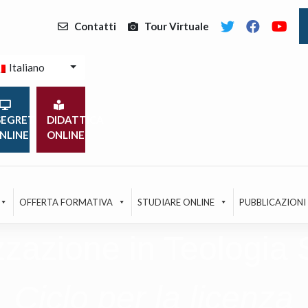
Contatti
Tour Virtuale
Italiano
EGRETERIA
DIDATTICA
NLINE
ONLINE
OFFERTA FORMATIVA
STUDIARE ONLINE
PUBBLICAZIONI
zzazione in Teologia S
Ciclo per la licenza