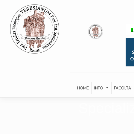
Skip
to
content
S
O
HOME
INFO
FACOLTA'
Speciali