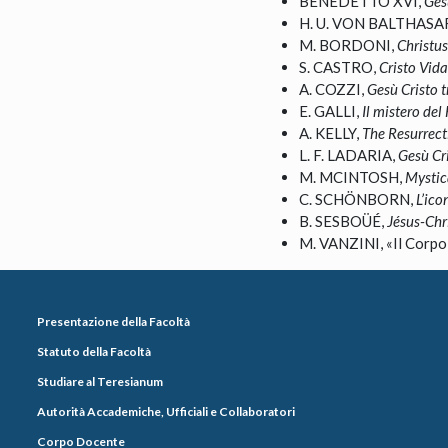
BENEDETTO XVI,
Ges
H. U. VON BALTHASA
M. BORDONI,
Christu
S. CASTRO,
Cristo Vid
A. COZZI,
Gesù Cristo tr
E. GALLI,
Il mistero del 
A. KELLY,
The Resurrect
L. F. LADARIA,
Gesù Cri
M. MCINTOSH,
Mystic
C. SCHÖNBORN,
L’ico
B. SESBOÜÉ,
Jésus-Chri
M. VANZINI, «Il Corpo 
Presentazione della Facoltà
Statuto della Facoltà
Studiare al Teresianum
Autorità Accademiche, Ufficiali e Collaboratori
Corpo Docente