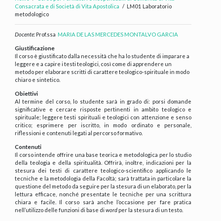
Consacrata e di Società di Vita Apostolica
LM01 Laboratorio
metodologico
Docente:
Prof.ssa
MARIA DE LAS MERCEDES MONTALVO GARCIA
Giustificazione
Il corso è giustificato dalla necessità che ha lo studente di imparare a
leggere e a capire i testi teologici, così come di apprendere un
metodo per elaborare scritti di carattere teologico-spirituale in modo
chiaro e sintetico.
Obiettivi
Al termine del corso, lo studente sarà in grado di: porsi domande
significative e cercare risposte pertinenti in ambito teologico e
spirituale; leggere testi spirituali e teologici con attenzione e senso
critico; esprimere per iscritto, in modo ordinato e personale,
riflessioni e contenuti legati al percorso formativo.
Contenuti
Il corso intende offrire una base teorica e metodologica per lo studio
della teologia e della spiritualità. Offrirà, inoltre, indicazioni per la
stesura dei testi di carattere teologico-scientifico applicando le
tecniche e la metodologia della Facoltà; sarà trattata in particolare la
questione del metodo da seguire per la stesura di un elaborato, per la
lettura efficace, nonché presentate le tecniche per una scrittura
chiara e facile. Il corso sarà anche l’occasione per fare pratica
nell’utilizzo delle funzioni di base di
word
per la stesura di un testo.