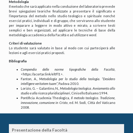
Metodologia
Il metodo che sarà applicato nella conduzione del laboratorio prevede
brevi spiegazioni teoriche finalizzate a presentare il significato e
l’importanza del metodo nello studio teologico e spirituale nonché
esercizi pratici, individuali e di gruppo, che serviranno allo studente
per imparare a leggere in modo attivo e mirato, a scrivere testi
semplici e ben organizzati, ad applicare le tecniche di base della
metodologia accademica della Facoltà e ad utilizzare
word
.
Criteri di valutazione
Lo studente sarà valutato in base al modo con cui parteciperà alle
lezioni e agli esercizi pratici proposti.
Bibliografia
Compendio delle norme tipografiche della Facoltà
,
<https://acortar.link/eltFl1>.
Fanton, A.,
Metodologia per lo studio della teologia. “Desidero
intelligere veritatem tuam”,
Padova 2010.
Lorizio, G. – Galantino, N.,
Metodologia teologica. Avviamento allo
studio e alla ricerca pluridisciplinari
, Cinisello Balsamo 1994.
Pontificia Academia Theologica,
Il metodo teologico. Tradizione,
innovazione, comunione in Cristo
, ed. M. Sodi, Città del Vaticano
2008.
Presentazione della Facoltà