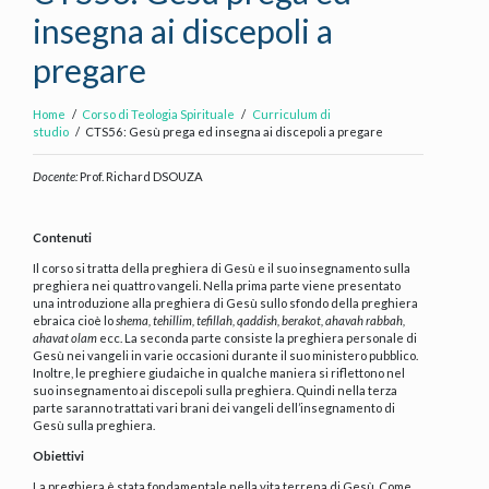
insegna ai discepoli a
pregare
Home
Corso di Teologia Spirituale
Curriculum di
studio
CTS56: Gesù prega ed insegna ai discepoli a pregare
Docente:
Prof. Richard DSOUZA
Contenuti
Il corso si tratta della preghiera di Gesù e il suo insegnamento sulla
preghiera nei quattro vangeli. Nella prima parte viene presentato
una introduzione alla preghiera di Gesù sullo sfondo della preghiera
ebraica cioè lo
shema, tehillim, tefillah, qaddish, berakot, ahavah rabbah,
ahavat olam
ecc. La seconda parte consiste la preghiera personale di
Gesù nei vangeli in varie occasioni durante il suo ministero pubblico.
Inoltre, le preghiere giudaiche in qualche maniera si riflettono nel
suo insegnamento ai discepoli sulla preghiera. Quindi nella terza
parte saranno trattati vari brani dei vangeli dell’insegnamento di
Gesù sulla preghiera.
Obiettivi
La preghiera è stata fondamentale nella vita terrena di Gesù. Come