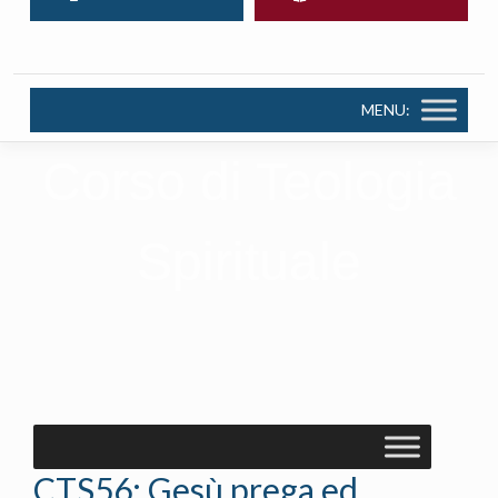
MENU:
Corso di Teologia
Spirituale
CTS56: Gesù prega ed