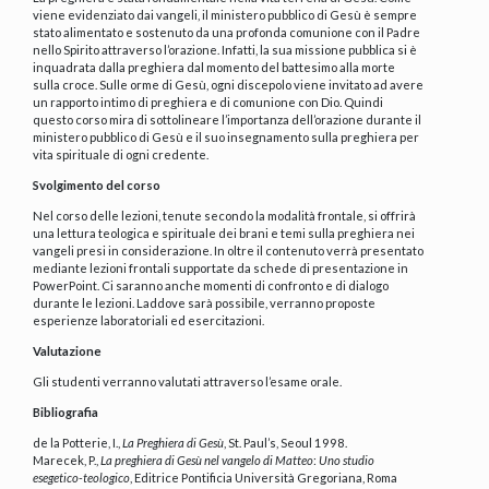
viene evidenziato dai vangeli, il ministero pubblico di Gesù è sempre
stato alimentato e sostenuto da una profonda comunione con il Padre
nello Spirito attraverso l’orazione. Infatti, la sua missione pubblica si è
inquadrata dalla preghiera dal momento del battesimo alla morte
sulla croce. Sulle orme di Gesù, ogni discepolo viene invitato ad avere
un rapporto intimo di preghiera e di comunione con Dio. Quindi
questo corso mira di sottolineare l’importanza dell’orazione durante il
ministero pubblico di Gesù e il suo insegnamento sulla preghiera per
vita spirituale di ogni credente.
Svolgimento del corso
Nel corso delle lezioni, tenute secondo la modalità frontale, si offrirà
una lettura teologica e spirituale dei brani e temi sulla preghiera nei
vangeli presi in considerazione. In oltre il contenuto verrà presentato
mediante lezioni frontali supportate da schede di presentazione in
PowerPoint. Ci saranno anche momenti di confronto e di dialogo
durante le lezioni. Laddove sarà possibile, verranno proposte
esperienze laboratoriali ed esercitazioni.
Valutazione
Gli studenti verranno valutati attraverso l’esame orale.
Bibliografia
de la Potterie, I.,
La Preghiera di Gesù
, St. Paul’s, Seoul 1998.
Marecek, P.,
La preghiera di Gesù nel vangelo di Matteo
:
Uno studio
esegetico-teologico
, Editrice Pontificia Università Gregoriana, Roma