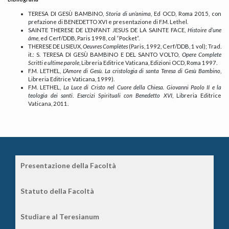
TERESA DI GESÙ BAMBINO,
Storia di un’anima
, Ed OCD, Roma 2015, con
prefazione di BENEDETTO XVI e presentazione di F.M. Lethel.
SAINTE THERESE DE L’ENFANT JESUS DE LA SAINTE FACE,
Histoire d’une
âme
, ed Cerf/DDB, Paris 1998, col “Pocket”.
THERESE DE LISIEUX,
Oeuvres Complètes
(Paris, 1992, Cerf/DDB, 1 vol); Trad.
it.: S. TERESA DI GESÙ BAMBINO E DEL SANTO VOLTO,
Opere Complete
Scritti e ultime parole
, Libreria Editrice Vaticana, Edizioni OCD, Roma 1997.
F.M. LETHEL,
L’Amore di Gesù. La cristologia di santa Teresa di Gesù Bambino
,
Libreria Editrice Vaticana, 1999).
F.M. LETHEL,
La Luce di Cristo nel Cuore della Chiesa. Giovanni Paolo II e la
teologia dei santi
.
Esercizi Spirituali con Benedetto XVI
, Libreria Editrice
Vaticana, 2011.
Presentazione della Facoltà
Statuto della Facoltà
Studiare al Teresianum