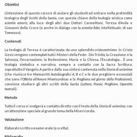
Obiettivi
L’intenzione di questo corso è di aiutare gli studenti ad entrare nella profondità
teologica degli
Scritti
della Santa, con questa chiave della teologia mistica come
scientia amoris
, alla luce degli altri due Dottori Carmelitani, Teresa d’Avila e
Giovanni della Croce (e anche in dialogo con la
scientia fidei
, intellettuale, di san
Tommaso).
Contenuti
La teologia di Teresa è caratterizzata da uno splendido
cristocentrismo.
In Cristo
Gesù vengono contemplati tutti i Misteri della Fede: Dio Trinità, la Creazione e la
Salvezza, l’Incarnazione, la Redenzione, Maria e la Chiesa, l’Escatologia… È una
teologia simbolica e narrativa, sempre a contatto con la Sacra Scrittura,
soprattutto il Vangelo. A partire dalla sua sintesi contenuta nella
Storia di un’anima
(che riunisce tre
Manoscritti Autobiografici A, B e C
e le due preghiere essenziali
che sono
l’Offerta all’Amore Misericordioso
e la
Preghiera nel giorno della Professione
),
conviene studiare gli altri scritti della Santa (
Lettere, Poesie, Preghiere, Operette
teatrali
).
Metodo
Tutto il corso si svolgerà a contatto diretto con il testo della
Storia di un’anima
, con
un’attenzione speciale al grande tema della Misericordia.
Valutazione
Elaborato scritto o esame orale (a scelta).
Bibliografia