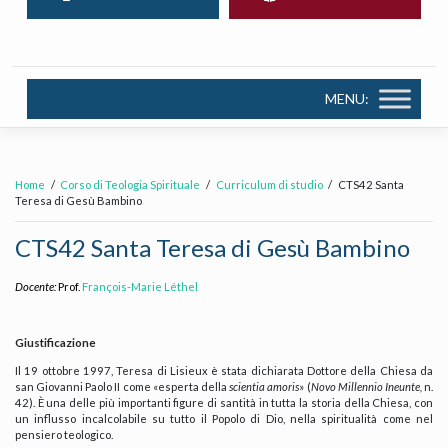
MENU:
Home
Corso di Teologia Spirituale
Curriculum di studio
CTS42 Santa
Teresa di Gesù Bambino
CTS42 Santa Teresa di Gesù Bambino
Docente:
Prof.
François-Marie Léthel
Giustificazione
Il 19 ottobre 1997, Teresa di Lisieux è stata dichiarata Dottore della Chiesa da
san Giovanni Paolo II come «esperta della
scientia amoris
» (
Novo Millennio Ineunte,
n.
42). È una delle più importanti figure di santità in tutta la storia della Chiesa, con
un influsso incalcolabile su tutto il Popolo di Dio, nella spiritualità come nel
pensiero teologico.