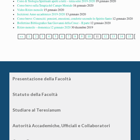
Corsi di Teologia Spirituale aperti a tutti – terza serie 2019-2020
 19 gennaio 2020 
Corso breve sulla Terapia del Campo Mentale
 16 gennaio 2020 
Video Ritiro mensile
 15 gennaio 2020 
Iscrizioni Anno accademico 2019-2020
 13 gennaio 2020 
Corso breve: Conosciti: pensieri, emozioni, condotte secondo lo Spirito Santo
 12 gennaio 2020 
Bollettino Bibliografico San Giovanni della Croce – II parte
 12 gennaio 2020 
Ritiro mensile – domenica 12 gennaio 2020
 30 dicembre 2019 
<<
1
2
3
4
5
6
7
8
9
10
11
12
13
14
15
16
Presentazione della Facoltà
Statuto della Facoltà
Studiare al Teresianum
Autorità Accademiche, Ufficiali e Collaboratori