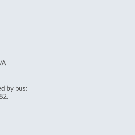
5/A
d by bus:
82.