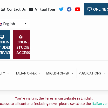
Contact Us
Virtual Tour
ONLINE 
English
NLINE
ONLINE
TUDENT
STUDIES
ERVICES
ACCESS
LTY
ITALIAN OFFER
ENGLISH OFFER
PUBLICATIONS
You’re visiting the Teresianum website in English.
access to all contents including news, please switch to the
Italian ver