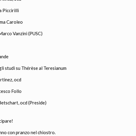
 Piccirilli
mma Caroleo
Marco Vanzini (PUSC)
ande
gli studi su Thérèse al Teresianum
rtinez, ocd
esco Follo
Betschart, ocd (Preside)
cipare!
anno con pranzo nel chiostro.