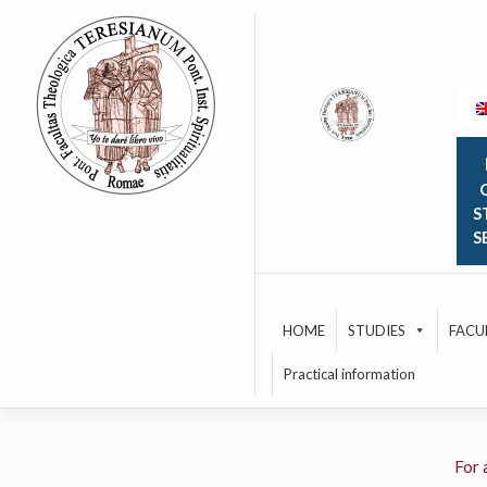
Skip
to
content
O
S
S
HOME
STUDIES
FACU
Practical information
For 