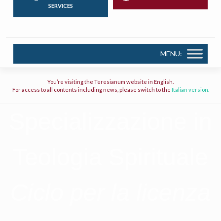
SERVICES
MENU:
You’re visiting the Teresianum website in English.
For access to all contents including news, please switch to the
Italian version.
Specializzazione in
Teologia Spirituale
Ciclo per la licenza