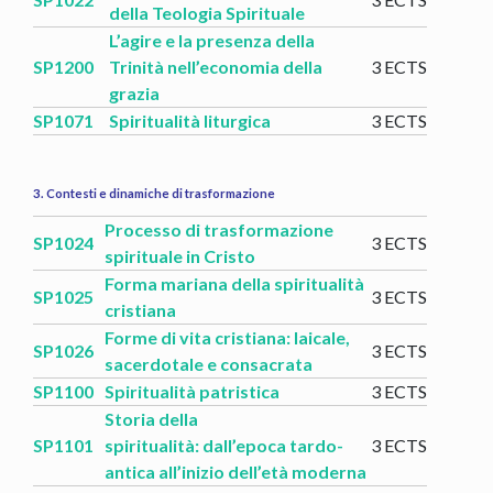
della Teologia Spirituale
L’agire e la presenza della
SP1200
Trinità nell’economia della
3 ECTS
grazia
SP1071
Spiritualità liturgica
3 ECTS
3. Contesti e dinamiche di trasformazione
Processo di trasformazione
SP1024
3 ECTS
spirituale in Cristo
Forma mariana della spiritualità
SP1025
3 ECTS
cristiana
Forme di vita cristiana: laicale,
SP1026
3 ECTS
sacerdotale e consacrata
SP1100
Spiritualità patristica
3 ECTS
Storia della
SP1101
spiritualità: dall’epoca tardo-
3 ECTS
antica all’inizio dell’età moderna