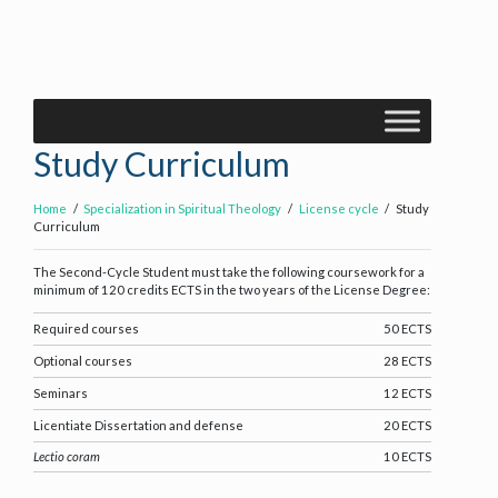
Study Curriculum
Home
Specialization in Spiritual Theology
License cycle
Study
Curriculum
The Second-Cycle Student must take the following coursework for a
minimum of 120 credits ECTS in the two years of the License Degree:
Required courses
50 ECTS
Optional courses
28 ECTS
Seminars
12 ECTS
Licentiate Dissertation and defense
20 ECTS
Lectio coram
10 ECTS