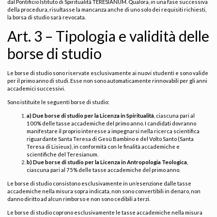
dal Pontificio Istituto di Spiritualità TERESIANUM. Qualora, in una fase successiva
della procedura, risultasse la mancanza anche di uno solo dei requisiti richiesti,
la borsa di studio sarà revocata.
Art. 3 – Tipologia e validità delle
borse di studio
Le borse di studio sono riservate esclusivamente ai nuovi studenti e sono valide
per il primo anno di studi. Esse non sono automaticamente rinnovabili per gli anni
accademici successivi.
Sono istituite le seguenti borse di studio:
a) Due borse di studio per la Licenza in Spiritualità
, ciascuna pari al
100% delle tasse accademiche del primo anno. I candidati dovranno
manifestare il proprio interesse a impegnarsi nella ricerca scientifica
riguardante Santa Teresa di Gesù Bambino e del Volto Santo (Santa
Teresa di Lisieux), in conformità con le finalità accademiche e
scientifiche del Teresianum.
b) Due borse di studio per la Licenza in Antropologia Teologica
,
ciascuna pari al 75% delle tasse accademiche del primo anno.
Le borse di studio consistono esclusivamente in un’esenzione dalle tasse
accademiche nella misura sopra indicata, non sono convertibili in denaro, non
danno diritto ad alcun rimborso e non sono cedibili a terzi.
Le borse di studio coprono esclusivamente le tasse accademiche nella misura