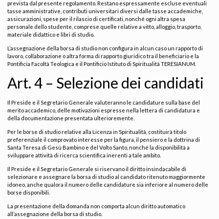
prevista dal presente regolamento. Restano espressamente escluse eventuali
tasse amministrative, contributi universitari diversi dalle tasse accademiche,
assicurazioni, spese per il rilascio di certificati, nonché ogni altra spesa
personale dello studente, comprese quelle relative a vitto, alloggio, trasporto,
materiale didattico e libri di studio.
L’assegnazione della borsa di studio non configura in alcun caso un rapporto di
lavoro, collaborazione o altra forma di rapporto giuridico tra il beneficiario e la
Pontificia Facoltà Teologica e il Pontificio Istituto di Spiritualità TERESIANUM.
Art. 4 – Selezione dei candidati
Il Preside e il Segretario Generale valuteranno le candidature sulla base del
merito accademico, delle motivazioni espresse nella lettera di candidatura e
della documentazione presentata ulterioremente.
Per le borse di studio relative alla Licenza in Spiritualità, costituirà titolo
preferenziale il comprovato interesse per la figura, il pensiero e la dottrina di
Santa Teresa di Gesù Bambino e del Volto Santo, nonché la disponibilità a
sviluppare attività di ricerca scientifica inerenti a tale ambito.
Il Preside e il Segretario Generale si riservano il diritto insindacabile di
selezionare e assegnare la borsa di studio al candidato ritenuto maggiormente
idoneo, anche qualora il numero delle candidature sia inferiore al numero delle
borse disponibili.
La presentazione della domanda non comporta alcun diritto automatico
all’assegnazione della borsa di studio.