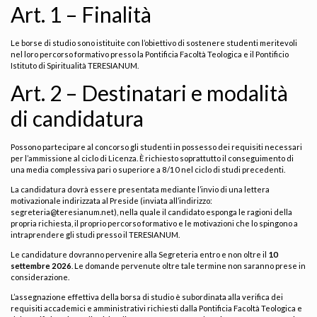
Art. 1 – Finalità
Le borse di studio sono istituite con l’obiettivo di sostenere studenti meritevoli
nel loro percorso formativo presso la Pontificia Facoltà Teologica e il Pontificio
Istituto di Spiritualità TERESIANUM.
Art. 2 – Destinatari e modalità
di candidatura
Possono partecipare al concorso gli studenti in possesso dei requisiti necessari
per l’ammissione al ciclo di Licenza. È richiesto soprattutto il conseguimento di
una media complessiva pari o superiore a 8/10 nel ciclo di studi precedenti.
La candidatura dovrà essere presentata mediante l’invio di una lettera
motivazionale indirizzata al Preside (inviata all’indirizzo:
segreteria@teresianum.net
), nella quale il candidato esponga le ragioni della
propria richiesta, il proprio percorso formativo e le motivazioni che lo spingono a
intraprendere gli studi presso il TERESIANUM.
Le candidature dovranno pervenire alla Segreteria entro e non oltre il
10
settembre 2026
. Le domande pervenute oltre tale termine non saranno prese in
considerazione.
L’assegnazione effettiva della borsa di studio è subordinata alla verifica dei
requisiti accademici e amministrativi richiesti dalla Pontificia Facoltà Teologica e