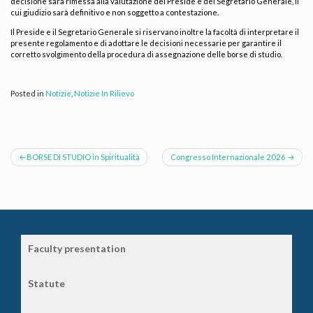
decisione sarà rimessa alla valutazione del Preside e del Segretario Generale, il
cui giudizio sarà definitivo e non soggetto a contestazione.
Il Preside e il Segretario Generale si riservano inoltre la facoltà di interpretare il
presente regolamento e di adottare le decisioni necessarie per garantire il
corretto svolgimento della procedura di assegnazione delle borse di studio.
Posted in
Notizie
,
Notizie In Rilievo
Post
BORSE DI STUDIO in Spiritualità
Congresso Internazionale 2026
navigation
Faculty presentation
Statute